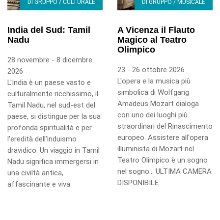
DI GRUPPO / CULTURALE
DI GRUPPO / MUSICALE
India del Sud: Tamil
A Vicenza il Flauto
Nadu
Magico al Teatro
Olimpico
28 novembre - 8 dicembre
23 - 26 ottobre 2026
2026
L'opera e la musica più
L'India è un paese vasto e
simbolica di Wolfgang
culturalmente ricchissimo, il
Amadeus Mozart dialoga
Tamil Nadu, nel sud-est del
con uno dei luoghi più
paese, si distingue per la sua
straordinari del Rinascimento
profonda spiritualità e per
europeo. Assistere all'opera
l'eredità dell'induismo
illuminista di Mozart nel
dravidico. Un viaggio in Tamil
Teatro Olimpico è un sogno
Nadu significa immergersi in
nel sogno... ULTIMA CAMERA
una civiltà antica,
DISPONIBILE
affascinante e viva.