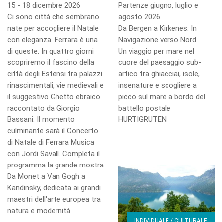
15 - 18 dicembre 2026
Partenze giugno, luglio e
Ci sono città che sembrano
agosto 2026
nate per accogliere il Natale
Da Bergen a Kirkenes: In
con eleganza. Ferrara è una
Navigazione verso Nord
di queste. In quattro giorni
Un viaggio per mare nel
scopriremo il fascino della
cuore del paesaggio sub-
città degli Estensi tra palazzi
artico tra ghiacciai, isole,
rinascimentali, vie medievali e
insenature e scogliere a
il suggestivo Ghetto ebraico
picco sul mare a bordo del
raccontato da Giorgio
battello postale
Bassani. Il momento
HURTIGRUTEN
culminante sarà il Concerto
di Natale di Ferrara Musica
con Jordi Savall. Completa il
programma la grande mostra
Da Monet a Van Gogh a
Kandinsky, dedicata ai grandi
maestri dell'arte europea tra
natura e modernità.
INDIVIDUALE / CULTURALE