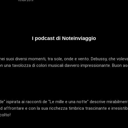
10 nov 2019
I podcast di Noteinviaggio
ei suoi diversi momenti, tra sole, onde e vento. Debussy, che voleva 
on una tavolozza di colori musicali davvero impressionante. Buon as
" ispirata ai racconti de "Le mille e una notte" descrive mirabilment
 affrontare e con la sua ricchezza timbrica trascinante e irresistibi
colto!