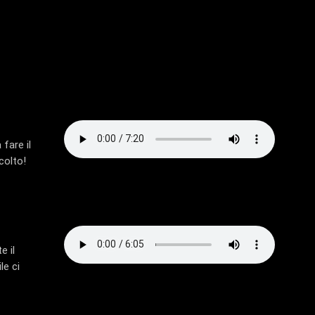
fare il
colto!
e il
le ci