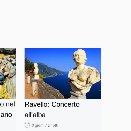
o nel
Ravello: Concerto
cano
all'alba
3 giorni / 2 notti