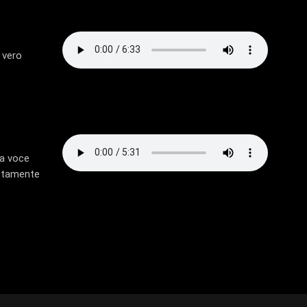
 vero
la voce
rettamente