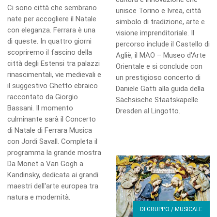
Ci sono città che sembrano
unisce Torino e Ivrea, città
nate per accogliere il Natale
simbolo di tradizione, arte e
con eleganza. Ferrara è una
visione imprenditoriale. Il
di queste. In quattro giorni
percorso include il Castello di
scopriremo il fascino della
Agliè, il MAO – Museo d'Arte
città degli Estensi tra palazzi
Orientale e si conclude con
rinascimentali, vie medievali e
un prestigioso concerto di
il suggestivo Ghetto ebraico
Daniele Gatti alla guida della
raccontato da Giorgio
Sächsische Staatskapelle
Bassani. Il momento
Dresden al Lingotto.
culminante sarà il Concerto
di Natale di Ferrara Musica
con Jordi Savall. Completa il
programma la grande mostra
Da Monet a Van Gogh a
Kandinsky, dedicata ai grandi
maestri dell'arte europea tra
natura e modernità.
DI GRUPPO / MUSICALE