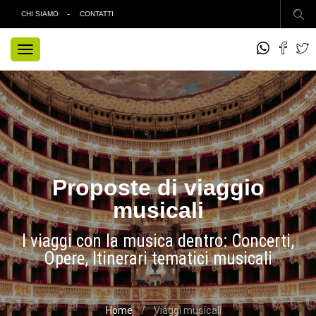
CHI SIAMO
CONTATTI
TOGGLE
NAVIGATION
Proposte di viaggio
musicali
I viaggi con la musica dentro: Concerti,
Opere, Itinerari tematici musicali
Home
Viaggi musicali