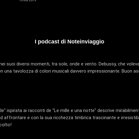
10 nov 2019
I podcast di Noteinviaggio
ei suoi diversi momenti, tra sole, onde e vento. Debussy, che voleva 
on una tavolozza di colori musicali davvero impressionante. Buon as
" ispirata ai racconti de "Le mille e una notte" descrive mirabilment
 affrontare e con la sua ricchezza timbrica trascinante e irresistibi
colto!