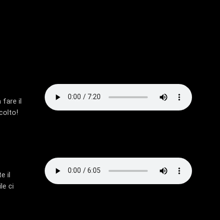
fare il
colto!
e il
le ci