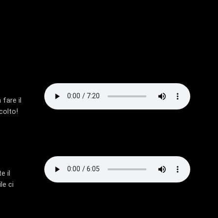
fare il
colto!
e il
le ci