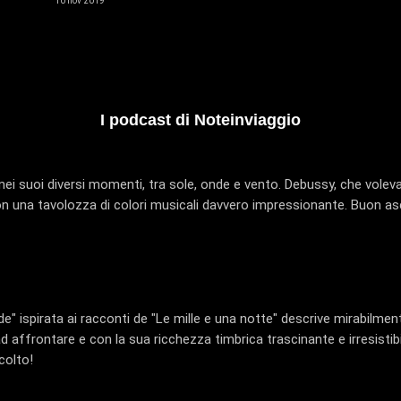
10 nov 2019
I podcast di Noteinviaggio
ei suoi diversi momenti, tra sole, onde e vento. Debussy, che voleva 
on una tavolozza di colori musicali davvero impressionante. Buon as
" ispirata ai racconti de "Le mille e una notte" descrive mirabilment
 affrontare e con la sua ricchezza timbrica trascinante e irresistibi
colto!