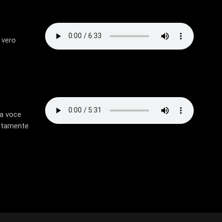
 vero
la voce
rettamente